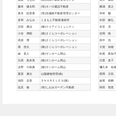
藤本 健太郎
(有)オバタ建設不動産
横浦 貴之
眞木 絵里香
(有)吉備路不動産管理センター
井村 暢
多和 みなみ
くまもと不動産連絡所
矢部 敏弘
石田 康治
(株)ケイアイコミュニティ
衣笠 淳
小谷 博昭
(株)さくらコーポレーション
吉岡 慎
髙原 博
(株)さくらコーポレーション
田中 浩
堀 啓太
(株)さくらコーポレーション
大賀 知穂
綾 直人
(株)サンホーム岡山
松尾 眞知
石原 真奈美
(株)サンホーム岡山
日置 直子
永野 斗執典
(株)サンホーム岡山
彌久末 祐
栗原 康次
山陽建物管理(株)
西岡 元気
池田 圭美
ＳＨＡＲＥＬＥＳ(株)
妹尾 裕嗣
塩見 修
(有)しおみガーデン不動産
蒔田 智恵