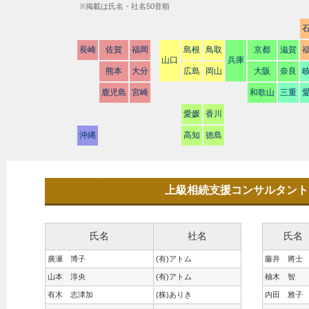
※掲載は氏名・社名50音順
長崎
佐賀
福岡
島根
鳥取
京都
滋賀
山口
兵庫
熊本
大分
広島
岡山
大阪
奈良
鹿児島
宮崎
和歌山
三重
愛媛
香川
沖縄
高知
徳島
上級相続支援コンサルタント 
氏名
社名
氏名
廣瀬 博子
(有)アトム
藤井 將士
山本 淳央
(有)アトム
柚木 智
有木 志津加
(株)ありき
内田 雅子