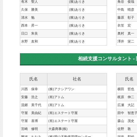
有木 聖人
(株)ありき
角谷 俊哉
久保 勝美
(株)ありき
中島 晴彦
清水 勉
(株)ありき
藤原 彰子
西本 昇一
(株)ありき
衣笠 宏
日口 朱良
(株)ありき
奥村 真一
水野 友和
(株)ありき
澤井 栄二
相続支援コンサルタント - 
氏名
社名
氏名
川西 保幸
(株)アクシアワン
横田 哲也
安藤 浩之
(有)アトム
梶原 伸二
流郷 美千代
(有)アトム
広瀬 大記
守屋 美由紀
(有)エステート守屋
田中 智恵
守屋 喜博
(有)エステート守屋
森山 茂史
宮崎 修明
大森商事(株)
佐野 敦
難波 ちなみ
(株)岡山不動産管理センター
深井 梨絵