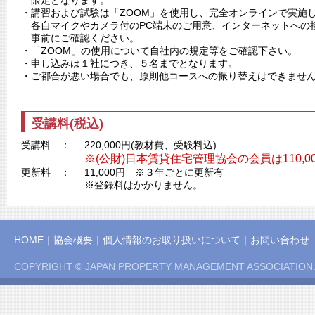
限定となります。
・講習および試験は「ZOOM」を使用し、完全オンラインで実施
各自マイクやカメラ付のPC端末のご用意、インターネットへの
事前にご確認ください。
・「ZOOM」の使用について自社内の規定等をご確認下さい。
・申し込みは１社につき、５名までとなります。
・ご都合が悪い場合でも、原則他コースへの振り替えはできませ
受講料(税込)
受講料 ：
220,000円(教材費、受験料込)
※(公財)日本賃貸住宅管理協会の会員は110,
更新料 ：
11,000円 ※３年ごとに更新有
※登録料はかかりません。
HOME
｜
協会概要
｜
個人情報のお取り扱いについて
｜
お問い合わせ
COPYRIGHT © JAPAN PROPERTY MANAGEMENT ASSOCIATION.