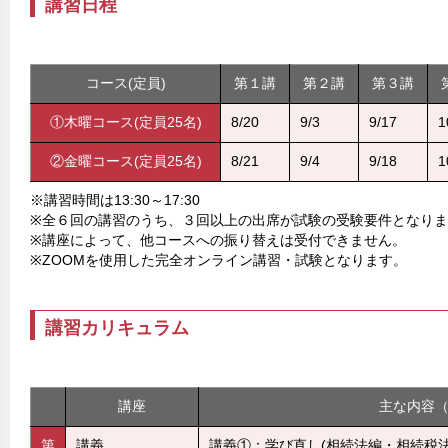
講習日程
コース(定員)
第１講
第２講
第３講
①木曜コース(定員25名)
8/20
9/3
9/17
1
②金曜コース(定員25名)
8/21
9/4
9/18
1
※講習時間は13:30～17:30
※全６回の講習のうち、３回以上の出席が試験の受験要件となり
※講座によって、他コースへの振り替えは受付できません。
※ZOOMを使用した完全オンライン講習・試験となります。
講習カリキュラム
講座
主な内容
第
講義
講義①：学び直し(相続法編・相続税法