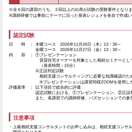
※全６回の講習のうち、３回以上の出席が試験の受験要件となり
※講師研修では事前にテーマに沿った発表レジュメを各自で作成
認定試験
日 時 ：
木曜コース 2026年11月26日（木）13：30～
金曜コース 2026年11月27日（金）13：30～
内 容 ：
①プレゼンテーション
賃貸住宅オーナーを対象とした相続セミナーとし
（発表時間：15分）
②正誤判定試験
相続支援コンサルティングに必要な知識確認のため
※プレゼンテーションは講習同様ZOOMを使用し
評価基準 ：
以下項目で総合的に評価
認定試験における、①プレゼンテーション、②正誤
また、各講習での講師研修、バズセッションでの参
注意事項
・上級相続支援コンサルタントのお申し込みは、相続支援コンサ