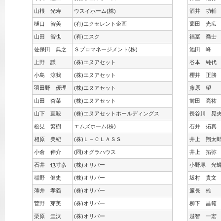
山根 光寿
ウスイホーム(株)
酒井 功輔
樋口 智美
(有)エクセレント企画
薗田 光広
山田 智也
(有)エスク
福冨 喬士
佐保田 典之
Ｓプロマネージメント(株)
池田 峰
上野 謙
(株)エヌアセット
谷本 純代
小島 涼我
(株)エヌアセット
櫻井 正勝
羽田野 優理
(株)エヌアセット
藤原 望
山田 杏菜
(株)エヌアセット
前田 亮祐
山下 直毅
(株)エヌアセットホールディングス
長谷川 晃
松見 繁樹
エムズホーム(株)
石井 拓真
相原 美紀
(株)Ｌ－ＣＬＡＳＳ
井上 翔太
小倉 伸介
(同)オグラハウス
井上 拓弥
石井 也寸彦
(株)オリバー
小野塚 光
稲野 健史
(株)オリバー
坂村 貴文
薄井 孝義
(株)オリバー
簾長 雄
菅野 芽美
(株)オリバー
柳下 昌範
栗原 圭汰
(株)オリバー
越智 一宏