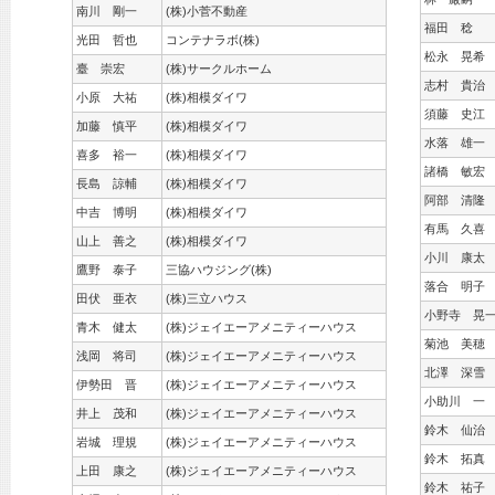
南川 剛一
(株)小菅不動産
福田 稔
光田 哲也
コンテナラボ(株)
松永 晃希
臺 崇宏
(株)サークルホーム
志村 貴治
小原 大祐
(株)相模ダイワ
須藤 史江
加藤 慎平
(株)相模ダイワ
水落 雄一
喜多 裕一
(株)相模ダイワ
諸橋 敏宏
長島 諒輔
(株)相模ダイワ
阿部 清隆
中吉 博明
(株)相模ダイワ
有馬 久喜
山上 善之
(株)相模ダイワ
小川 康太
鷹野 泰子
三協ハウジング(株)
落合 明子
田伏 亜衣
(株)三立ハウス
小野寺 晃
青木 健太
(株)ジェイエーアメニティーハウス
菊池 美穂
浅岡 将司
(株)ジェイエーアメニティーハウス
北澤 深雪
伊勢田 晋
(株)ジェイエーアメニティーハウス
小助川 一
井上 茂和
(株)ジェイエーアメニティーハウス
鈴木 仙治
岩城 理規
(株)ジェイエーアメニティーハウス
鈴木 拓真
上田 康之
(株)ジェイエーアメニティーハウス
鈴木 祐子