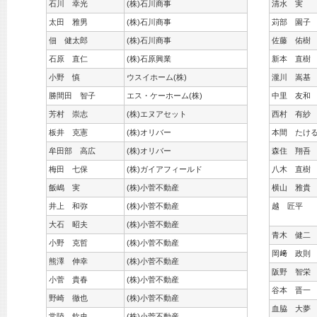
石川 幸光
(株)石川商事
清水 実
太田 雅男
(株)石川商事
苅部 園子
佃 健太郎
(株)石川商事
佐藤 佑樹
石原 直仁
(株)石原興業
新本 直樹
小野 慎
ウスイホーム(株)
瀧川 嵩基
勝間田 智子
エス・ケーホーム(株)
中里 友和
芳村 崇志
(株)エヌアセット
西村 有紗
板井 克憲
(株)オリバー
本間 たけ
牟田部 高広
(株)オリバー
森住 翔吾
梅田 七保
(株)ガイアフィールド
八木 直樹
飯嶋 実
(株)小菅不動産
横山 雅貴
井上 和弥
(株)小菅不動産
越 匠平
大石 昭夫
(株)小菅不動産
青木 健二
小野 克哲
(株)小菅不動産
岡﨑 政則
熊澤 伸幸
(株)小菅不動産
阪野 智栄
小菅 貴春
(株)小菅不動産
谷本 晋一
野崎 徹也
(株)小菅不動産
血脇 大夢
常陸 欽史
(株)小菅不動産