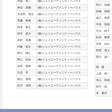
内堀 有二
(株)ジェイエーアメニティーハウス
関川 尚義
神吉 真輔
(株)ジェイエーアメニティーハウス
髙橋 和樹
古谷田 晃生
(株)ジェイエーアメニティーハウス
遠江 珠理
斉藤 秀典
(株)ジェイエーアメニティーハウス
中俣 英雄
鈴木 嵩之
(株)ジェイエーアメニティーハウス
中山 桂子
田中 貴大
(株)ジェイエーアメニティーハウス
松本 繁孝
田村 晃康
(株)ジェイエーアメニティーハウス
吉本 ゆみ
内藤 智之
(株)ジェイエーアメニティーハウス
和田 貴士
野口 輝人
(株)ジェイエーアメニティーハウス
西方 誠一
野口 利光
(株)ジェイエーアメニティーハウス
浜田 俊和
(株)ジェイエーアメニティーハウス
岡 勝
古谷 亨
(株)ジェイエーアメニティーハウス
上坂 雄一
政山 朋喜
(株)ジェイエーアメニティーハウス
米山 和成
松沢 卓郎
(株)ジェイエーアメニティーハウス
田中 栄
幸 雅洋