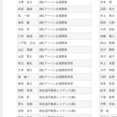
大孝 良介
(株)アーバン企画開発
宮本 明
田原 義靖
(株)アーバン企画開発
苅田 佑介
長 一樹
(株)アーバン企画開発
井上 将大
塚田 慶
(株)アーバン企画開発
島田 大彰
仲谷 亮
(株)アーバン企画開発
今井 佳祐
仁科 義成
(株)アーバン企画開発
加藤 雅人
三戸部 正治
(株)アーバン企画開発
秋山 将輝
山口 香織
(株)アーバン企画開発
石川 雅世
山田 賢介
(株)アーバン企画開発
市川 綾子
秋元 義礼
(株)アーバン企画開発管理
井上 未貴
久米 達行
(株)アーバン企画開発管理
大坪 伸彦
秦 健一
(株)アーバン企画開発管理
川村 友美
林田 真大
(株)アーバン企画開発管理
菅原 里美
朝田 有哉
旭化成不動産レジデンス(株)
鈴木 喜貴
石島 彩
旭化成不動産レジデンス(株)
千葉 政秀
菅久 伯都
旭化成不動産レジデンス(株)
中野 洋祐
吉田 卓斗
旭化成不動産レジデンス(株)
西 聡