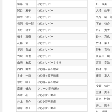
後藤 端
(株)オリバー
圷 成美
関口 雅子
(株)オリバー
入澤 鉄平
田中 洋行
(株)オリバー
九鬼 祐一
長岡 俊一郎
(株)オリバー
下倉 啓介
長野 耕士
(株)オリバー
白石 貴大
橋本 直樹
(株)オリバー
鈴木 克也
花輪 太一
(株)オリバー
竹澤 葉子
早川 良成
(株)オリバー
野村 喜功
古城 裕也
(株)オリバー
長谷川 剛
山崎 友広
(株)オリバー３６５
宮田 幸治
西内 舞香
(株)桐ヶ谷不動産
杉浦 彩
本多 一義
(株)桐ヶ谷不動産
藤田 章人
水野 睦子
(株)桐ヶ谷不動産
安齋 信行
森藤 健志
グリーン開発(株)
三國 秀子
有水 心
(株)小菅不動産
富永 性治
井上 恭介
(株)小菅不動産
井上 則子
福原 孝正
(株)小菅不動産
林 厳嗣