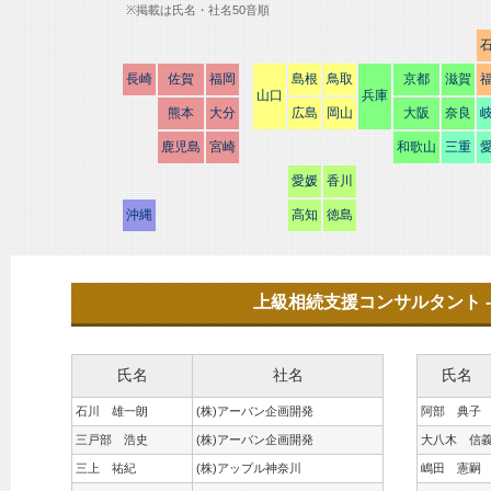
※掲載は氏名・社名50音順
長崎
佐賀
福岡
島根
鳥取
京都
滋賀
山口
兵庫
熊本
大分
広島
岡山
大阪
奈良
鹿児島
宮崎
和歌山
三重
愛媛
香川
沖縄
高知
徳島
上級相続支援コンサルタント -
氏名
社名
氏名
石川 雄一朗
(株)アーバン企画開発
阿部 典子
三戸部 浩史
(株)アーバン企画開発
大八木 信
三上 祐紀
(株)アップル神奈川
嶋田 憲嗣