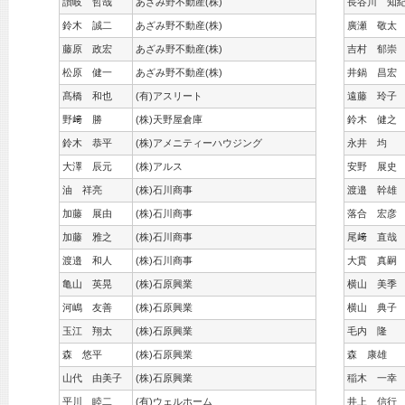
讃岐 哲哉
あざみ野不動産(株)
長谷川 知
鈴木 誠二
あざみ野不動産(株)
廣瀬 敬太
藤原 政宏
あざみ野不動産(株)
吉村 郁崇
松原 健一
あざみ野不動産(株)
井鍋 昌宏
髙橋 和也
(有)アスリート
遠藤 玲子
野﨑 勝
(株)天野屋倉庫
鈴木 健之
鈴木 恭平
(株)アメニティーハウジング
永井 均
大澤 辰元
(株)アルス
安野 展史
油 祥亮
(株)石川商事
渡邉 幹雄
加藤 展由
(株)石川商事
落合 宏彦
加藤 雅之
(株)石川商事
尾﨑 直哉
渡邉 和人
(株)石川商事
大貫 真嗣
亀山 英晃
(株)石原興業
横山 美季
河嶋 友善
(株)石原興業
横山 典子
玉江 翔太
(株)石原興業
毛内 隆
森 悠平
(株)石原興業
森 康雄
山代 由美子
(株)石原興業
稲木 一幸
平川 睦二
(有)ウェルホーム
井上 信行