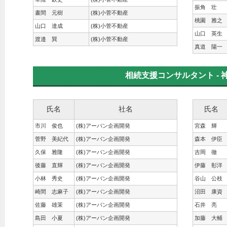
振角 壮
晝間 元樹
(株)小菅不動産
桃園 雅之
山口 達成
(株)小菅不動産
山口 英生
渡邉 巽
(株)小菅不動産
真道 陽一
相続支援コンサルタント - 
氏名
社名
氏名
市川 俊也
(株)アーバン企画開発
宮森 輝
菅野 美紀代
(株)アーバン企画開発
森本 伊臣
久保 雅隆
(株)アーバン企画開発
吉岡 徹
後藤 直輝
(株)アーバン企画開発
伊藤 彰洋
小林 秀史
(株)アーバン企画開発
谷山 公枝
崎間 志麻子
(株)アーバン企画開発
沼田 康資
佐藤 雄茉
(株)アーバン企画開発
石井 亮
島田 小夏
(株)アーバン企画開発
加藤 大輔